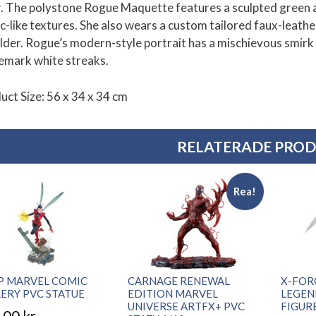
r. The polystone Rogue Maquette features a sculpted green a
ic-like textures. She also wears a custom tailored faux-leathe
lder. Rogue’s modern-style portrait has a mischievous smirk 
emark white streaks.
uct Size: 56 x 34 x 34 cm
RELATERADE PRO
Rea!
P MARVEL COMIC
CARNAGE RENEWAL
X-FOR
ERY PVC STATUE
EDITION MARVEL
LEGEN
UNIVERSE ARTFX+ PVC
FIGUR
,00
kr