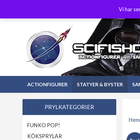
Hoppa
3-4 dagars leverans
Öppet köp 30 dagar
Vi har s
till
Hoppa
innehåll
till
innehåll
ACTIONFIGURER
STATYER & BYSTER
SA
PRYLKATEGORIER
Hem
FUNKO POP!
KÖKSPRYLAR