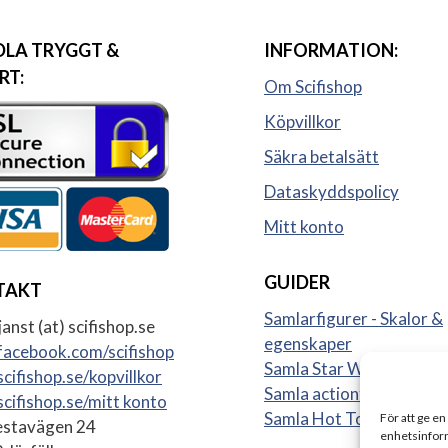
LA TRYGGT &
INFORMATION:
RT:
Om Scifishop
Köpvillkor
Säkra betalsätt
Dataskyddspolicy
Mitt konto
GUIDER
TAKT
Samlarfigurer - Skalor &
anst (at) scifishop.se
egenskaper
acebook.com/scifishop
Samla Star Wars figurer
cifishop.se/kopvillkor
Samla actionfigurer
cifishop.se/mitt konto
Samla Hot Toys
För att ge en
stavägen 24
enhetsinform