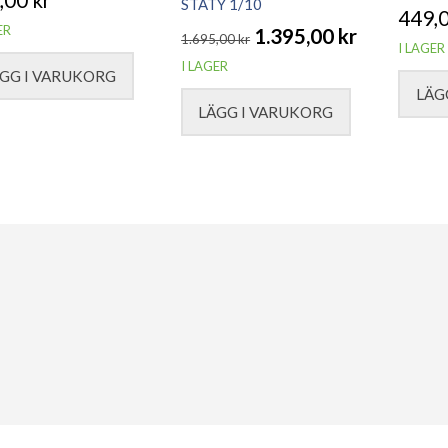
STATY 1/10
449,
ER
1.395,00
kr
1.695,00
kr
I LAGER
Det
Det
I LAGER
GG I VARUKORG
ursprungliga
nuvarande
LÄG
LÄGG I VARUKORG
priset
priset
var:
är:
1.695,00 kr.
1.395,00 kr.