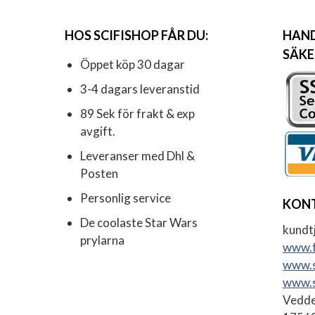
HOS SCIFISHOP FÅR DU:
HAND
SÄKE
Öppet köp 30 dagar
3-4 dagars leveranstid
89 Sek för frakt & exp
avgift.
Leveranser med Dhl &
Posten
Personlig service
KON
De coolaste Star Wars
kundtj
prylarna
www.f
www.s
www.s
Vedde