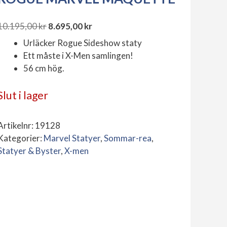
10.195,00
kr
8.695,00
kr
Det
Det
Urläcker Rogue Sideshow staty
ursprungliga
nuvarande
Ett måste i X-Men samlingen!
priset
priset
56 cm hög.
var:
är:
10.195,00 kr.
8.695,00 kr.
Slut i lager
Artikelnr:
19128
Kategorier:
Marvel Statyer
,
Sommar-rea
,
Statyer & Byster
,
X-men