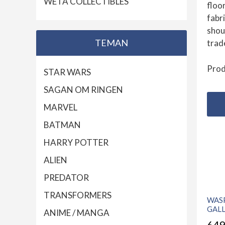
WETA COLLECTIBLES
floo
fabr
shou
TEMAN
trad
Prod
STAR WARS
SAGAN OM RINGEN
MARVEL
BATMAN
HARRY POTTER
ALIEN
PREDATOR
TRANSFORMERS
WAS
GALL
ANIME / MANGA
649