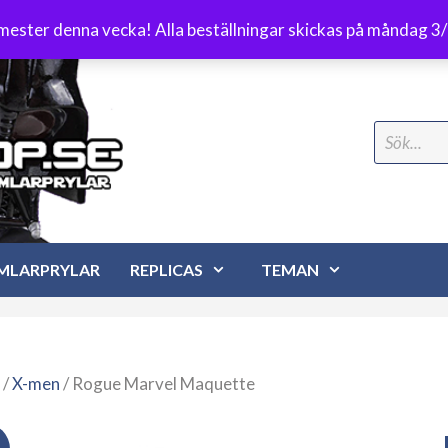
Frakt 89 kr
emester denna vecka! Alla beställningar skickas på måndag 3
Search
for:
MLARPRYLAR
REPLICAS
TEMAN
/
X-men
/ Rogue Marvel Maquette