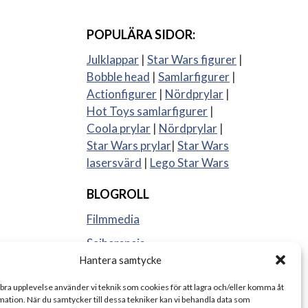
POPULÄRA SIDOR:
Julklappar
|
Star Wars figurer
|
Bobble head
|
Samlarfigurer
|
Actionfigurer
|
Nördprylar
|
Hot Toys samlarfigurer
|
Coola prylar
|
Nördprylar
|
Star Wars prylar
|
Star Wars
lasersvärd
|
Lego Star Wars
BLOGROLL
Filmmedia
Sajberspejs
Hantera samtycke
Strange things
 bra upplevelse använder vi teknik som cookies för att lagra och/eller komma åt
ation. När du samtycker till dessa tekniker kan vi behandla data som