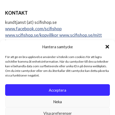
KONTAKT
kundtjanst (at) scifishop.se
www.facebook.com/scifishop
www.scifishop.se/kopvillkor
www.scifishop.se/mitt
konto
Hantera samtycke
Veddestavägen 24
17562 Järfälla
För att ge en bra upplevelse använder vi teknik som cookies för att lagra
Sweden
och/eller komma åt enhetsinformation. När du samtycker till dessa tekniker
kan vi behandla data som surfbeteende eller unika ID:n på denna webbplats.
Om du inte samtycker eller om du återkallar ditt samtycke kan detta påverka
vissa funktioner negativt.
Acceptera
Neka
Visa preferenser