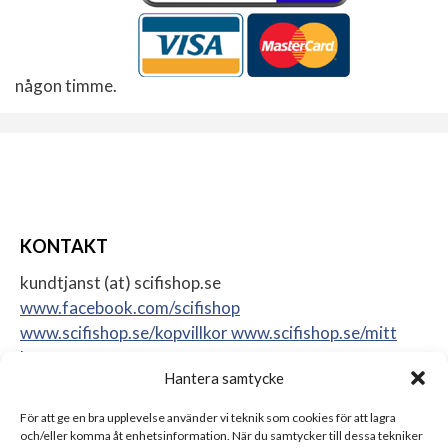
någon timme.
KONTAKT
kundtjanst (at) scifishop.se
www.facebook.com/scifishop
www.scifishop.se/kopvillkor
www.scifishop.se/mitt
konto
Hantera samtycke
Veddestavägen 24
17562 Järfälla
För att ge en bra upplevelse använder vi teknik som cookies för att lagra
Sweden
och/eller komma åt enhetsinformation. När du samtycker till dessa tekniker