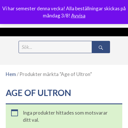
Vi har semester denna vecka! Alla beställningar skickas på
0
måndag 3/8!
Avvisa
Meny
Hoppa
Search
till
for:
innehåll
Hem
/ Produkter märkta ”Age of Ultron”
AGE OF ULTRON
Inga produkter hittades som motsvarar
ditt val.