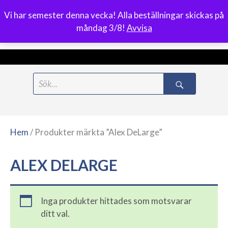
Vi har semester denna vecka! Alla beställningar skickas på
0
måndag 3/8!
Avvisa
Meny
Hoppa
Search
till
for:
innehåll
Hem
/ Produkter märkta ”Alex DeLarge”
ALEX DELARGE
Inga produkter hittades som motsvarar
ditt val.