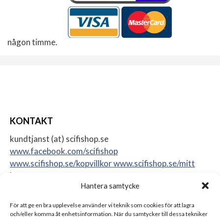
någon timme.
KONTAKT
kundtjanst (at) scifishop.se
www.facebook.com/scifishop
www.scifishop.se/kopvillkor
www.scifishop.se/mitt
konto
Hantera samtycke
Veddestavägen 24
17562 Järfälla
För att ge en bra upplevelse använder vi teknik som cookies för att lagra
Sweden
och/eller komma åt enhetsinformation. När du samtycker till dessa tekniker