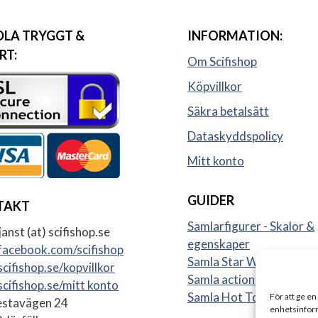
LA TRYGGT &
INFORMATION:
RT:
Om Scifishop
Köpvillkor
Säkra betalsätt
Dataskyddspolicy
Mitt konto
GUIDER
TAKT
Samlarfigurer - Skalor &
anst (at) scifishop.se
egenskaper
acebook.com/scifishop
Samla Star Wars figurer
cifishop.se/kopvillkor
Samla actionfigurer
cifishop.se/mitt konto
Samla Hot Toys
För att ge en
stavägen 24
enhetsinform