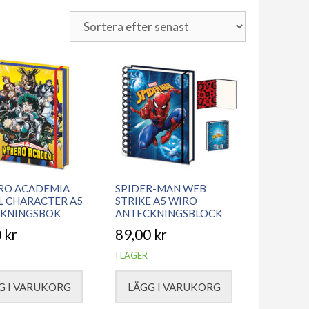
RO ACADEMIA
SPIDER-MAN WEB
L CHARACTER A5
STRIKE A5 WIRO
KNINGSBOK
ANTECKNINGSBLOCK
0
kr
89,00
kr
I LAGER
G I VARUKORG
LÄGG I VARUKORG