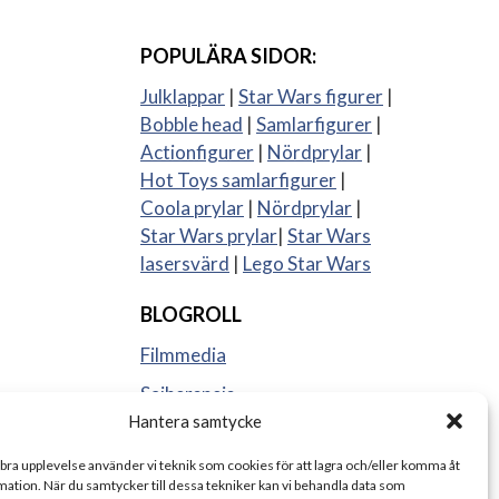
POPULÄRA SIDOR:
Julklappar
|
Star Wars figurer
|
Bobble head
|
Samlarfigurer
|
Actionfigurer
|
Nördprylar
|
Hot Toys samlarfigurer
|
Coola prylar
|
Nördprylar
|
Star Wars prylar
|
Star Wars
lasersvärd
|
Lego Star Wars
BLOGROLL
Filmmedia
Sajberspejs
Hantera samtycke
Strange things
 bra upplevelse använder vi teknik som cookies för att lagra och/eller komma åt
ation. När du samtycker till dessa tekniker kan vi behandla data som