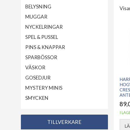
BELYSNING
Visar
Sort
MUGGAR
efte
NYCKELRINGAR
sena
SPEL & PUSSEL
PINS & KNAPPAR
SPARBÖSSOR
VÄSKOR
GOSEDJUR
HAR
HOG
MYSTERY MINIS
CRE
ANT
SMYCKEN
89,
I LAG
TILLVERKARE
LÄ