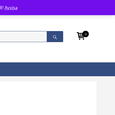
/8!
Avvisa
0