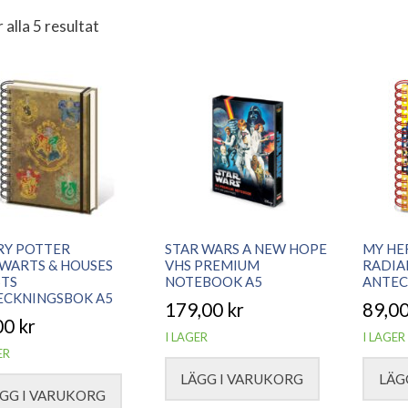
 alla 5 resultat
era
r
ste
RY POTTER
STAR WARS A NEW HOPE
MY HE
WARTS & HOUSES
VHS PREMIUM
RADIA
STS
NOTEBOOK A5
ANTEC
ECKNINGSBOK A5
179,00
kr
89,0
00
kr
I LAGER
I LAGER
ER
LÄGG I VARUKORG
LÄG
GG I VARUKORG