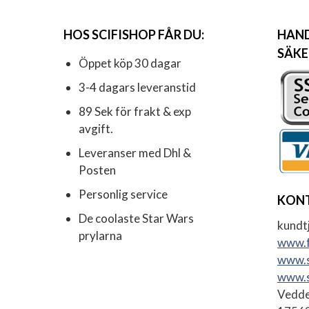
HOS SCIFISHOP FÅR DU:
HAND
SÄKE
Öppet köp 30 dagar
3-4 dagars leveranstid
89 Sek för frakt & exp
avgift.
Leveranser med Dhl &
Posten
Personlig service
KON
De coolaste Star Wars
kundtj
prylarna
www.f
www.s
www.s
Vedde