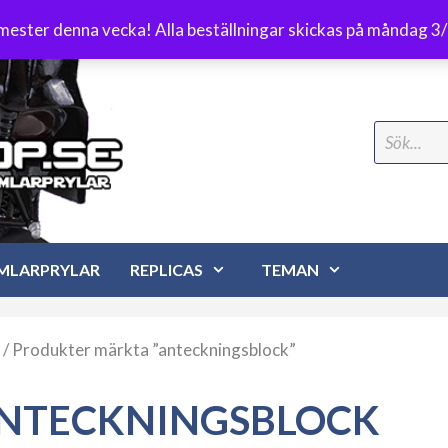
Frakt 89 kr
emester denna vecka! Alla beställningar skickas på måndag 3
Search
for:
MLARPRYLAR
REPLICAS
TEMAN
/ Produkter märkta ”anteckningsblock”
NTECKNINGSBLOCK