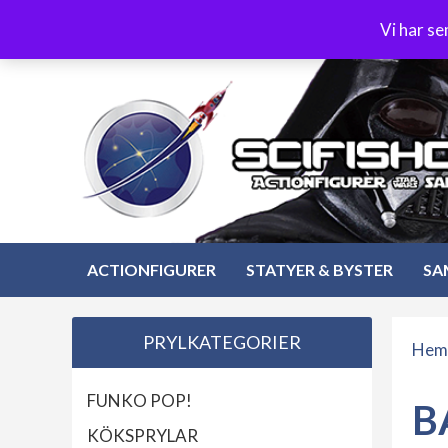
Hoppa
3-4 dagars leverans
Öppet köp 30 dagar
Vi har s
till
Hoppa
innehåll
till
innehåll
ACTIONFIGURER
STATYER & BYSTER
SA
PRYLKATEGORIER
Hem
FUNKO POP!
B
KÖKSPRYLAR