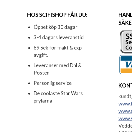
HOS SCIFISHOP FÅR DU:
HAND
SÄKE
Öppet köp 30 dagar
3-4 dagars leveranstid
89 Sek för frakt & exp
avgift.
Leveranser med Dhl &
Posten
Personlig service
KON
De coolaste Star Wars
kundtj
prylarna
www.f
www.s
www.s
Vedde