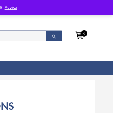
/8!
Avvisa
0
ONS