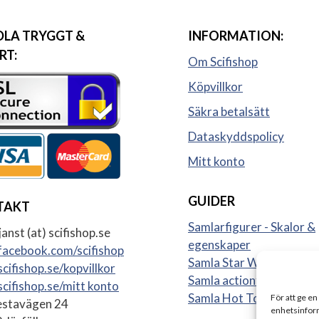
LA TRYGGT &
INFORMATION:
RT:
Om Scifishop
Köpvillkor
Säkra betalsätt
Dataskyddspolicy
Mitt konto
GUIDER
TAKT
Samlarfigurer - Skalor &
anst (at) scifishop.se
egenskaper
acebook.com/scifishop
Samla Star Wars figurer
cifishop.se/kopvillkor
Samla actionfigurer
cifishop.se/mitt konto
Samla Hot Toys
För att ge en
stavägen 24
enhetsinform