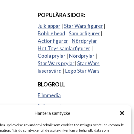
POPULÄRA SIDOR:
Julklappar
|
Star Wars figurer
|
Bobble head
|
Samlarfigurer
|
Actionfigurer
|
Nördprylar
|
Hot Toys samlarfigurer
|
Coola prylar
|
Nördprylar
|
Star Wars prylar
|
Star Wars
lasersvärd
|
Lego Star Wars
BLOGROLL
Filmmedia
Sajberspejs
Hantera samtycke
Strange things
 bra upplevelse använder vi teknik som cookies för att lagra och/eller komma åt
ation. När du samtycker till dessa tekniker kan vi behandla data som