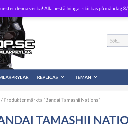
Frakt 89 kr
emester denna vecka! Alla beställningar skickas på måndag 3
Search
for:
MLARPRYLAR
REPLICAS
TEMAN
/ Produkter märkta ”Bandai Tamashii Nations”
ANDAI TAMASHII NATI