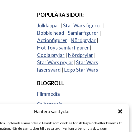
POPULÄRA SIDOR:
Julklappar
|
Star Wars figurer
|
Bobble head
|
Samlarfigurer
|
Actionfigurer
|
Nördprylar
|
Hot Toys samlarfigurer
|
Coola prylar
|
Nördprylar
|
Star Wars prylar
|
Star Wars
lasersvärd
|
Lego Star Wars
BLOGROLL
Filmmedia
Sajberspejs
Hantera samtycke
Strange things
 bra upplevelse använder vi teknik som cookies för att lagra och/eller komma åt
ation. När du samtycker till dessa tekniker kan vi behandla data som