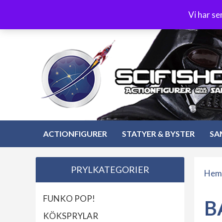
Hoppa
3-4 dagars leverans
Öppet köp 30 dagar
Vi har s
till
Hoppa
innehåll
till
innehåll
ACTIONFIGURER
STATYER & BYSTER
SA
PRYLKATEGORIER
Hem
FUNKO POP!
B
KÖKSPRYLAR