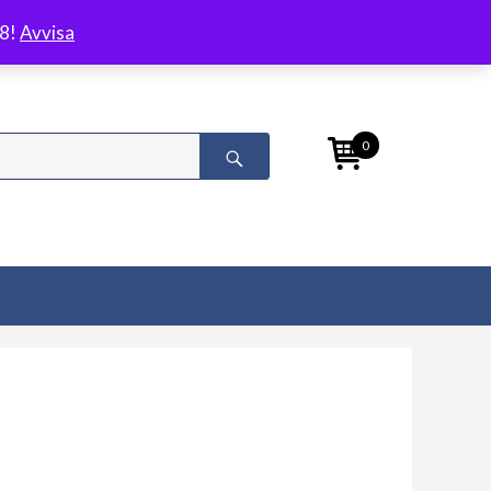
/8!
Avvisa
0