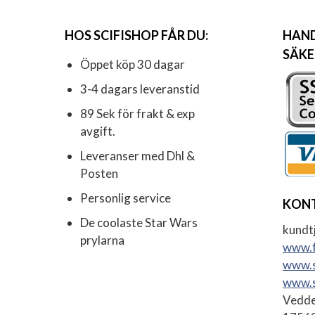
HOS SCIFISHOP FÅR DU:
HAND
SÄKE
Öppet köp 30 dagar
3-4 dagars leveranstid
89 Sek för frakt & exp
avgift.
Leveranser med Dhl &
Posten
Personlig service
KON
De coolaste Star Wars
kundtj
prylarna
www.f
www.s
www.s
Vedde