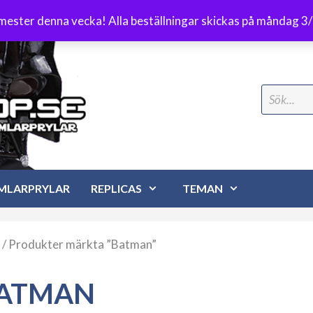
Frakt 89 kr
emester denna vecka! Alla beställningar skickas på måndag 3
Search
for:
MLARPRYLAR
REPLICAS
TEMAN
/ Produkter märkta ”Batman”
ATMAN