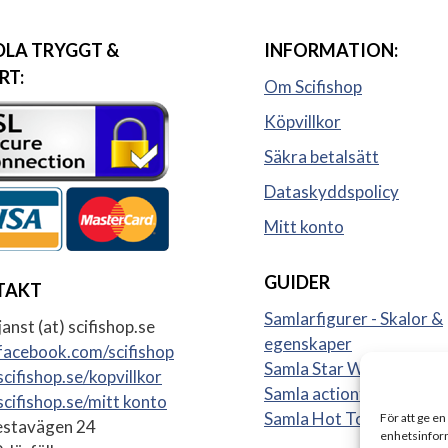
LA TRYGGT &
INFORMATION:
RT:
Om Scifishop
Köpvillkor
Säkra betalsätt
Dataskyddspolicy
Mitt konto
GUIDER
TAKT
Samlarfigurer - Skalor &
anst (at) scifishop.se
egenskaper
acebook.com/scifishop
Samla Star Wars figurer
cifishop.se/kopvillkor
Samla actionfigurer
cifishop.se/mitt konto
Samla Hot Toys
För att ge en
stavägen 24
enhetsinform