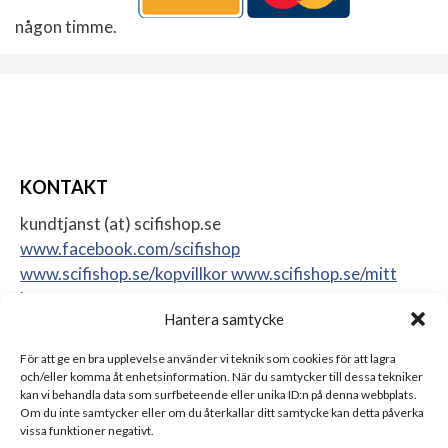
någon timme.
KONTAKT
kundtjanst (at) scifishop.se
www.facebook.com/scifishop
www.scifishop.se/kopvillkor
www.scifishop.se/mitt
konto
Hantera samtycke
Veddestavägen 24
17562 Järfälla
För att ge en bra upplevelse använder vi teknik som cookies för att lagra
Sweden
och/eller komma åt enhetsinformation. När du samtycker till dessa tekniker
kan vi behandla data som surfbeteende eller unika ID:n på denna webbplats.
Om du inte samtycker eller om du återkallar ditt samtycke kan detta påverka
vissa funktioner negativt.