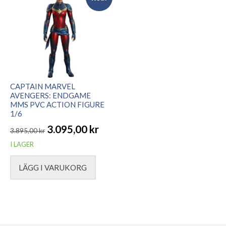
CAPTAIN MARVEL
AVENGERS: ENDGAME
MMS PVC ACTION FIGURE
1/6
3.095,00
kr
3.895,00
kr
Det
Det
I LAGER
ursprungliga
nuvarande
LÄGG I VARUKORG
priset
priset
var:
är:
3.895,00 kr.
3.095,00 kr.