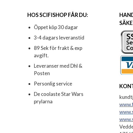
HOS SCIFISHOP FÅR DU:
HAND
SÄKE
Öppet köp 30 dagar
3-4 dagars leveranstid
89 Sek för frakt & exp
avgift.
Leveranser med Dhl &
Posten
Personlig service
KON
De coolaste Star Wars
kundtj
prylarna
www.f
www.s
www.s
Vedde