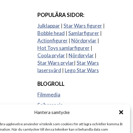
POPULÄRA SIDOR:
Julklappar
|
Star Wars figurer
|
Bobble head
|
Samlarfigurer
|
Actionfigurer
|
Nördprylar
|
Hot Toys samlarfigurer
|
Coola prylar
|
Nördprylar
|
Star Wars prylar
|
Star Wars
lasersvärd
|
Lego Star Wars
BLOGROLL
Filmmedia
Sajberspejs
Hantera samtycke
Strange things
 bra upplevelse använder vi teknik som cookies för att lagra och/eller komma åt
ation. När du samtycker till dessa tekniker kan vi behandla data som