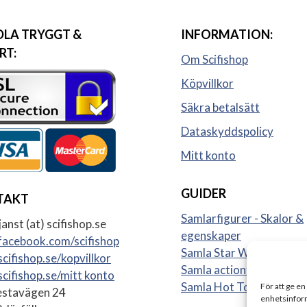
LA TRYGGT &
INFORMATION:
RT:
Om Scifishop
Köpvillkor
Säkra betalsätt
Dataskyddspolicy
Mitt konto
GUIDER
TAKT
Samlarfigurer - Skalor &
anst (at) scifishop.se
egenskaper
acebook.com/scifishop
Samla Star Wars figurer
cifishop.se/kopvillkor
Samla actionfigurer
cifishop.se/mitt konto
Samla Hot Toys
För att ge en
stavägen 24
enhetsinform