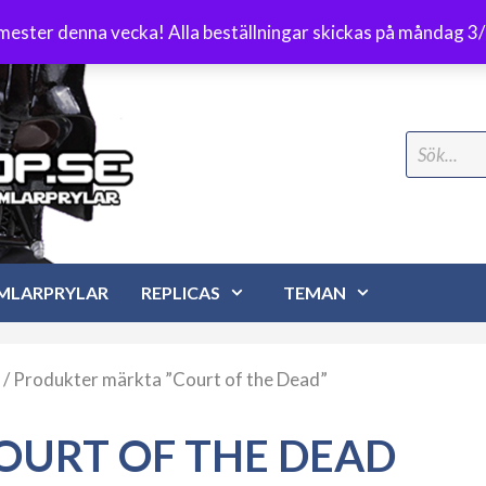
Frakt 89 kr
emester denna vecka! Alla beställningar skickas på måndag 3
Search
for:
MLARPRYLAR
REPLICAS
TEMAN
/ Produkter märkta ”Court of the Dead”
OURT OF THE DEAD