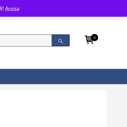
/8!
Avvisa
0