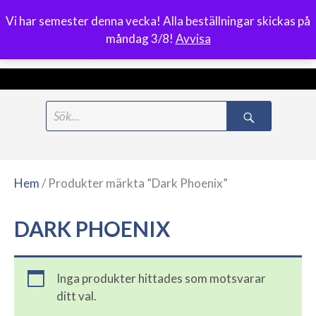
Vi har semester denna vecka! Alla beställningar skickas på
0
måndag 3/8!
Avvisa
Meny
Hoppa
Search
till
for:
innehåll
Hem
/ Produkter märkta ”Dark Phoenix”
DARK PHOENIX
Inga produkter hittades som motsvarar
ditt val.