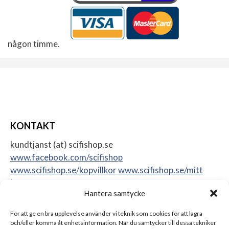
någon timme.
KONTAKT
kundtjanst (at) scifishop.se
www.facebook.com/scifishop
www.scifishop.se/kopvillkor
www.scifishop.se/mitt
konto
Hantera samtycke
Veddestavägen 24
17562 Järfälla
För att ge en bra upplevelse använder vi teknik som cookies för att lagra
Sweden
och/eller komma åt enhetsinformation. När du samtycker till dessa tekniker