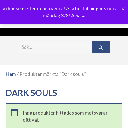
Vi har semester denna vecka! Alla beställningar skickas på
0
måndag 3/8!
Avvisa
Meny
Hoppa
Search
till
for:
innehåll
Hem
/ Produkter märkta ”Dark souls”
DARK SOULS
Inga produkter hittades som motsvarar
ditt val.