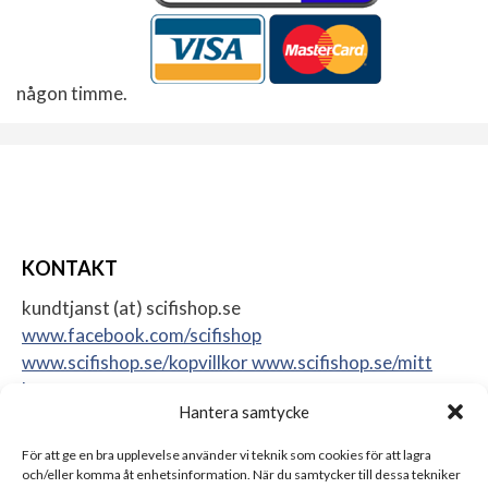
någon timme.
KONTAKT
kundtjanst (at) scifishop.se
www.facebook.com/scifishop
www.scifishop.se/kopvillkor
www.scifishop.se/mitt
konto
Hantera samtycke
Veddestavägen 24
17562 Järfälla
För att ge en bra upplevelse använder vi teknik som cookies för att lagra
Sweden
och/eller komma åt enhetsinformation. När du samtycker till dessa tekniker