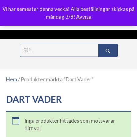
Vi har semester denna vecka! Alla beställningar skickas på
0
måndag 3/8!
Avvisa
Meny
Hoppa
Search
till
for:
innehåll
Hem
/ Produkter märkta ”Dart Vader”
DART VADER
Inga produkter hittades som motsvarar
ditt val.