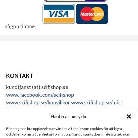
någon timme.
KONTAKT
kundtjanst (at) scifishop.se
www.facebook.com/scifishop
www.scifishop.se/kopvillkor
www.scifishop.se/mitt
konto
Hantera samtycke
Veddestavägen 24
17562 Järfälla
För att ge en bra upplevelse använder vi teknik som cookies för att lagra
Sweden
och/eller komma åt enhetsinformation. När du samtycker till dessa tekniker