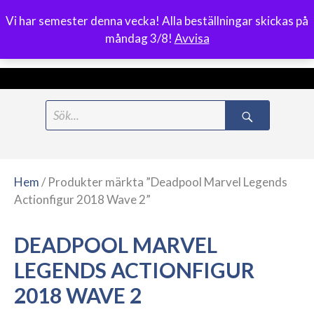
Vi har semester denna vecka! Alla beställningar skickas på
0
måndag 3/8!
Avvisa
Meny
Hoppa
Search
till
for:
innehåll
Hem
/ Produkter märkta ”Deadpool Marvel Legends
Actionfigur 2018 Wave 2”
DEADPOOL MARVEL
LEGENDS ACTIONFIGUR
2018 WAVE 2