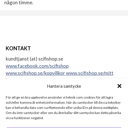
någon timme.
KONTAKT
kundtjanst (at) scifishop.se
www.facebook.com/scifishop
www.scifishop.se/kopvillkor
www.scifishop.se/mitt
konto
Hantera samtycke
Veddestavägen 24
17562 Järfälla
För att ge en bra upplevelse använder vi teknik som cookies för att lagra
Sweden
och/eller komma åt enhetsinformation. När du samtycker till dessa tekniker
kan vi behandla data som surfbeteende eller unika ID:n på denna webbplats.
Om du inte samtycker eller om du återkallar ditt samtycke kan detta påverka
vissa funktioner negativt.