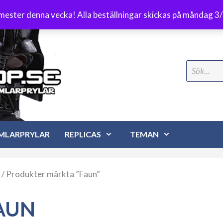
Frakt 89 kr
emester denna vecka! Alla beställningar skickas på måndag 3
Search
for:
MLARPRYLAR
REPLICAS
TEMAN
/ Produkter märkta ”Faun”
AUN