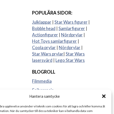
POPULÄRA SIDOR:
Julklappar
|
Star Wars figurer
|
Bobble head
|
Samlarfigurer
|
Actionfigurer
|
Nördprylar
|
Hot Toys samlarfigurer
|
Coola prylar
|
Nördprylar
|
Star Wars prylar
|
Star Wars
lasersvärd
|
Lego Star Wars
BLOGROLL
Filmmedia
Sajberspejs
Hantera samtycke
Strange things
 bra upplevelse använder vi teknik som cookies för att lagra och/eller komma åt
ation. När du samtycker till dessa tekniker kan vi behandla data som