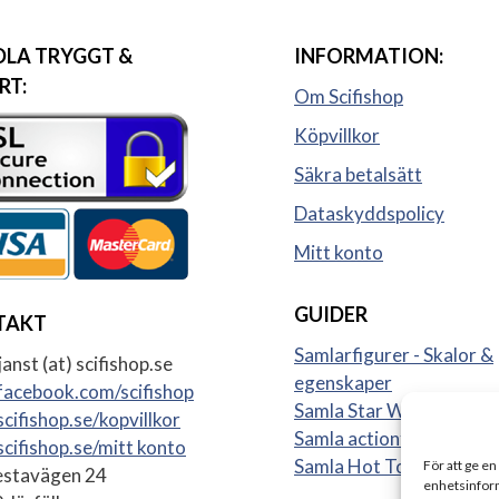
LA TRYGGT &
INFORMATION:
RT:
Om Scifishop
Köpvillkor
Säkra betalsätt
Dataskyddspolicy
Mitt konto
GUIDER
TAKT
Samlarfigurer - Skalor &
anst (at) scifishop.se
egenskaper
acebook.com/scifishop
Samla Star Wars figurer
cifishop.se/kopvillkor
Samla actionfigurer
cifishop.se/mitt konto
Samla Hot Toys
För att ge en
stavägen 24
enhetsinform