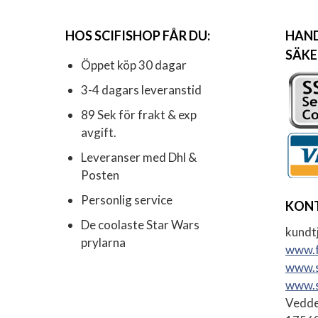
HOS SCIFISHOP FÅR DU:
HAND
SÄKE
Öppet köp 30 dagar
3-4 dagars leveranstid
89 Sek för frakt & exp
avgift.
Leveranser med Dhl &
Posten
Personlig service
KON
De coolaste Star Wars
kundtj
prylarna
www.f
www.s
www.s
Vedde