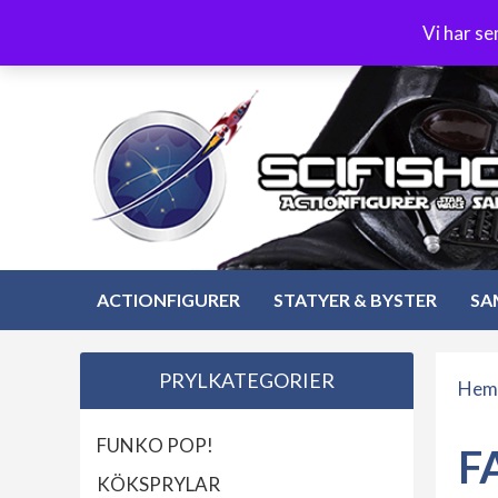
Hoppa
3-4 dagars leverans
Öppet köp 30 dagar
Vi har s
till
Hoppa
innehåll
till
innehåll
ACTIONFIGURER
STATYER & BYSTER
SA
PRYLKATEGORIER
Hem
FUNKO POP!
F
KÖKSPRYLAR