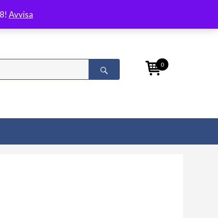
/8!
Avvisa
0