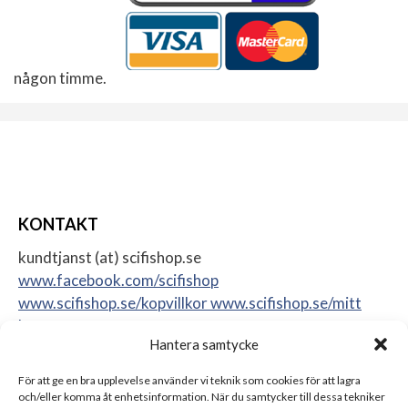
någon timme.
KONTAKT
kundtjanst (at) scifishop.se
www.facebook.com/scifishop
www.scifishop.se/kopvillkor
www.scifishop.se/mitt
konto
Hantera samtycke
Veddestavägen 24
17562 Järfälla
För att ge en bra upplevelse använder vi teknik som cookies för att lagra
Sweden
och/eller komma åt enhetsinformation. När du samtycker till dessa tekniker