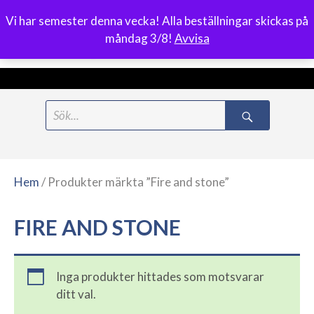
Vi har semester denna vecka! Alla beställningar skickas på
0
måndag 3/8!
Avvisa
Meny
Hoppa
Search
till
for:
innehåll
Hem
/ Produkter märkta ”Fire and stone”
FIRE AND STONE
Inga produkter hittades som motsvarar
ditt val.