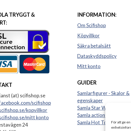
LA TRYGGT &
INFORMATION:
RT:
Om Scifishop
Köpvillkor
Säkra betalsätt
Dataskyddspolicy
Mitt konto
GUIDER
TAKT
Samlarfigurer - Skalor &
anst (at) scifishop.se
egenskaper
acebook.com/scifishop
Samla Star Wars figurer
cifishop.se/kopvillkor
Samla actionfigurer
cifishop.se/mitt konto
Samla Hot Toys
För att ge en
stavägen 24
enhetsinform