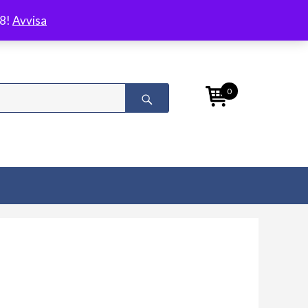
/8!
Avvisa
0