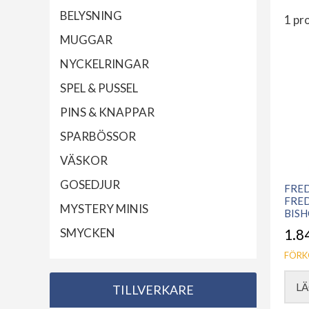
BELYSNING
1 pr
MUGGAR
NYCKELRINGAR
SPEL & PUSSEL
PINS & KNAPPAR
SPARBÖSSOR
VÄSKOR
GOSEDJUR
FRED
FRE
MYSTERY MINIS
BISH
SMYCKEN
1.8
FÖRK
LÄ
TILLVERKARE