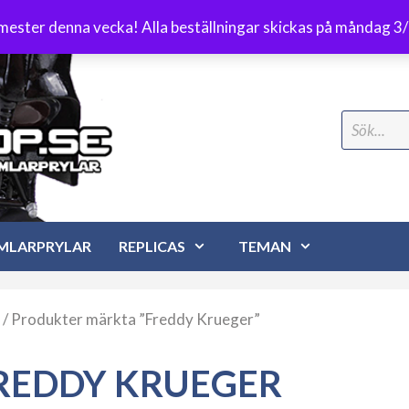
Frakt 89 kr
emester denna vecka! Alla beställningar skickas på måndag 3
Search
for:
MLARPRYLAR
REPLICAS
TEMAN
/ Produkter märkta ”Freddy Krueger”
REDDY KRUEGER