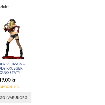
odukt
DY VS JASON –
DDY KRUEGER
OUJO STATY
49,00
kr
ÖP/BOKNING
GG I VARUKORG