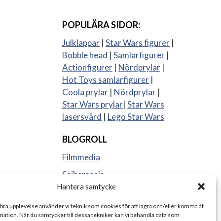
POPULÄRA SIDOR:
Julklappar
|
Star Wars figurer
|
Bobble head
|
Samlarfigurer
|
Actionfigurer
|
Nördprylar
|
Hot Toys samlarfigurer
|
Coola prylar
|
Nördprylar
|
Star Wars prylar
|
Star Wars
lasersvärd
|
Lego Star Wars
BLOGROLL
Filmmedia
Sajberspejs
Hantera samtycke
Strange things
 bra upplevelse använder vi teknik som cookies för att lagra och/eller komma åt
ation. När du samtycker till dessa tekniker kan vi behandla data som