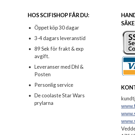
HOS SCIFISHOP FÅR DU:
HAND
SÄKE
Öppet köp 30 dagar
3-4 dagars leveranstid
89 Sek för frakt & exp
avgift.
Leveranser med Dhl &
Posten
Personlig service
KON
De coolaste Star Wars
kundtj
prylarna
www.f
www.s
www.s
Vedde