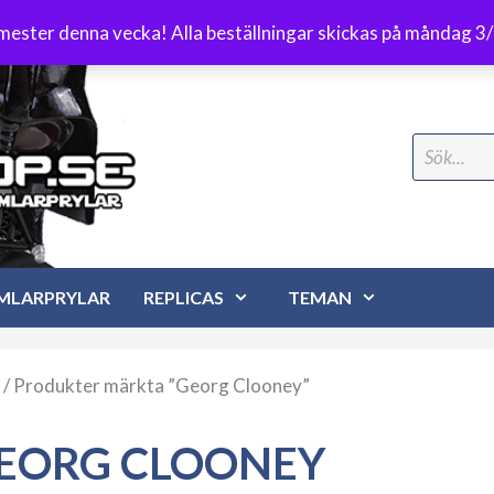
Frakt 89 kr
emester denna vecka! Alla beställningar skickas på måndag 3
Search
for:
MLARPRYLAR
REPLICAS
TEMAN
/ Produkter märkta ”Georg Clooney”
EORG CLOONEY