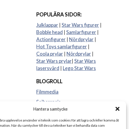
POPULÄRA SIDOR:
Julklappar
|
Star Wars figurer
|
Bobble head
|
Samlarfigurer
|
Actionfigurer
|
Nördprylar
|
Hot Toys samlarfigurer
|
Coola prylar
|
Nördprylar
|
Star Wars prylar
|
Star Wars
lasersvärd
|
Lego Star Wars
BLOGROLL
Filmmedia
Sajberspejs
Hantera samtycke
Strange things
 bra upplevelse använder vi teknik som cookies för att lagra och/eller komma åt
ation. När du samtycker till dessa tekniker kan vi behandla data som