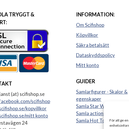
LA TRYGGT &
INFORMATION:
RT:
Om Scifishop
Köpvillkor
Säkra betalsätt
Dataskyddspolicy
Mitt konto
GUIDER
TAKT
Samlarfigurer - Skalor &
anst (at) scifishop.se
egenskaper
acebook.com/scifishop
Samla Star Wars figurer
cifishop.se/kopvillkor
Samla actionfigurer
cifishop.se/mitt konto
Samla Hot Toys
För att ge en
stavägen 24
enhetsinform