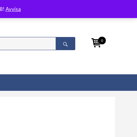
/8!
Avvisa
0