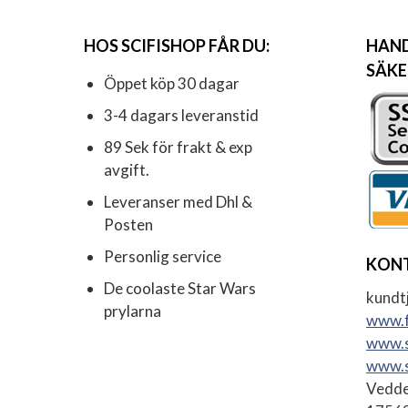
HOS SCIFISHOP FÅR DU:
HAND
SÄKE
Öppet köp 30 dagar
3-4 dagars leveranstid
89 Sek för frakt & exp
avgift.
Leveranser med Dhl &
Posten
Personlig service
KON
De coolaste Star Wars
kundtj
prylarna
www.f
www.s
www.s
Vedde