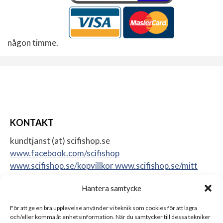
någon timme.
KONTAKT
kundtjanst (at) scifishop.se
www.facebook.com/scifishop
www.scifishop.se/kopvillkor
www.scifishop.se/mitt
konto
Hantera samtycke
Veddestavägen 24
17562 Järfälla
För att ge en bra upplevelse använder vi teknik som cookies för att lagra
Sweden
och/eller komma åt enhetsinformation. När du samtycker till dessa tekniker