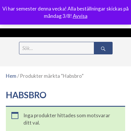
Vi har semester denna vecka! Alla beställningar skickas på
0
måndag 3/8!
Avvisa
Meny
Hoppa
Search
till
for:
innehåll
Hem
/ Produkter märkta ”Habsbro”
HABSBRO
Inga produkter hittades som motsvarar
ditt val.