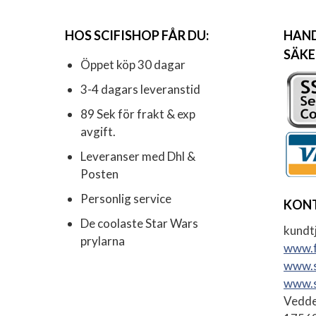
HOS SCIFISHOP FÅR DU:
HAND
SÄKE
Öppet köp 30 dagar
3-4 dagars leveranstid
89 Sek för frakt & exp
avgift.
Leveranser med Dhl &
Posten
Personlig service
KON
De coolaste Star Wars
kundtj
prylarna
www.f
www.s
www.s
Vedde