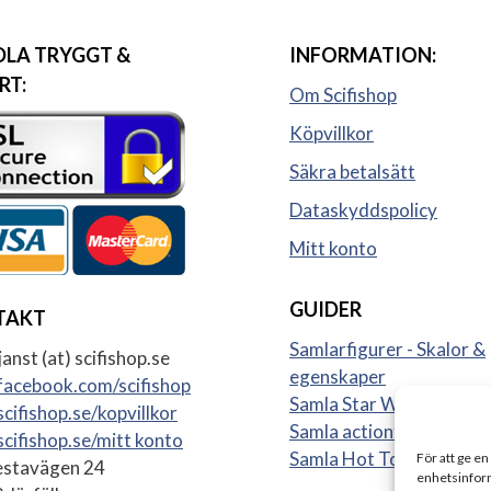
LA TRYGGT &
INFORMATION:
RT:
Om Scifishop
Köpvillkor
Säkra betalsätt
Dataskyddspolicy
Mitt konto
GUIDER
TAKT
Samlarfigurer - Skalor &
anst (at) scifishop.se
egenskaper
acebook.com/scifishop
Samla Star Wars figurer
cifishop.se/kopvillkor
Samla actionfigurer
cifishop.se/mitt konto
Samla Hot Toys
För att ge en
stavägen 24
enhetsinform