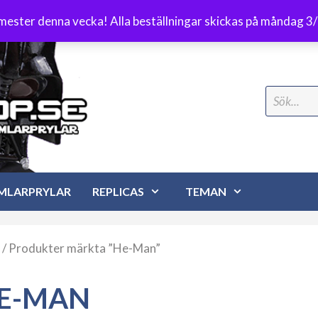
Frakt 89 kr
emester denna vecka! Alla beställningar skickas på måndag 3
Search
for:
MLARPRYLAR
REPLICAS
TEMAN
/ Produkter märkta ”He-Man”
E-MAN