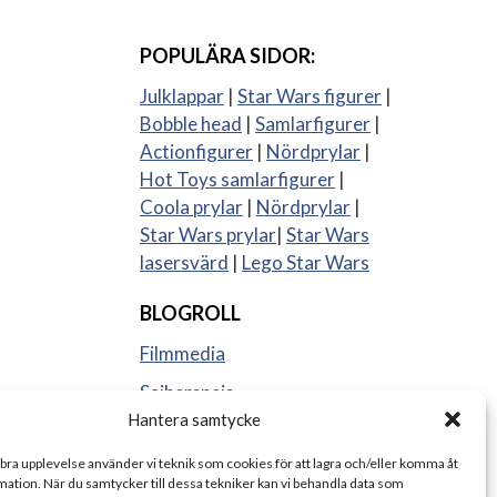
POPULÄRA SIDOR:
Julklappar
|
Star Wars figurer
|
Bobble head
|
Samlarfigurer
|
Actionfigurer
|
Nördprylar
|
Hot Toys samlarfigurer
|
Coola prylar
|
Nördprylar
|
Star Wars prylar
|
Star Wars
lasersvärd
|
Lego Star Wars
BLOGROLL
Filmmedia
Sajberspejs
Hantera samtycke
Strange things
 bra upplevelse använder vi teknik som cookies för att lagra och/eller komma åt
ation. När du samtycker till dessa tekniker kan vi behandla data som