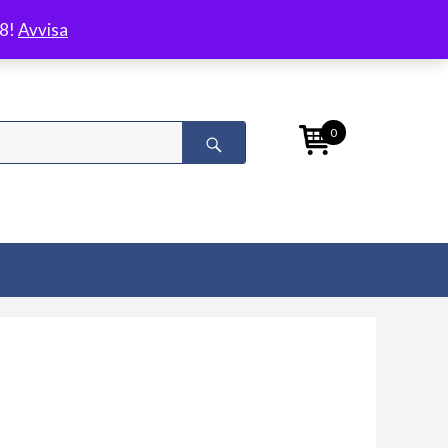
/8!
Avvisa
0