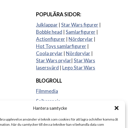
POPULÄRA SIDOR:
Julklappar
|
Star Wars figurer
|
Bobble head
|
Samlarfigurer
|
Actionfigurer
|
Nördprylar
|
Hot Toys samlarfigurer
|
Coola prylar
|
Nördprylar
|
Star Wars prylar
|
Star Wars
lasersvärd
|
Lego Star Wars
BLOGROLL
Filmmedia
Sajberspejs
Hantera samtycke
Strange things
 bra upplevelse använder vi teknik som cookies för att lagra och/eller komma åt
ation. När du samtycker till dessa tekniker kan vi behandla data som