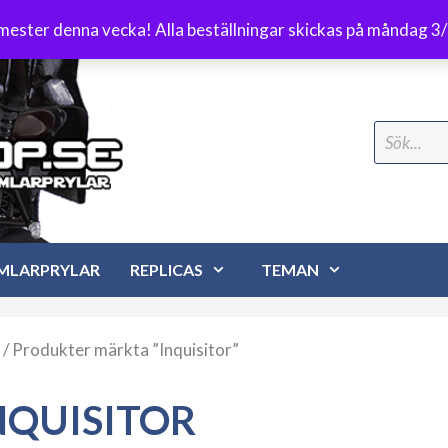
Frakt 89 kr
emester denna vecka! Alla beställningar skickas på måndag 3
Search
for:
MLARPRYLAR
REPLICAS
TEMAN
/ Produkter märkta ”Inquisitor”
NQUISITOR