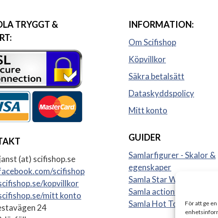
LA TRYGGT &
INFORMATION:
RT:
Om Scifishop
Köpvillkor
Säkra betalsätt
Dataskyddspolicy
Mitt konto
GUIDER
TAKT
Samlarfigurer - Skalor &
anst (at) scifishop.se
egenskaper
acebook.com/scifishop
Samla Star Wars figurer
cifishop.se/kopvillkor
Samla actionfigurer
cifishop.se/mitt konto
Samla Hot Toys
För att ge en
stavägen 24
enhetsinform