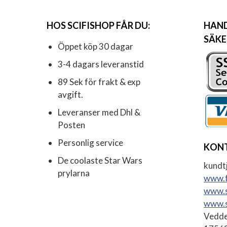
HOS SCIFISHOP FÅR DU:
HAND
SÄKE
Öppet köp 30 dagar
3-4 dagars leveranstid
89 Sek för frakt & exp
avgift.
Leveranser med Dhl &
Posten
Personlig service
KON
De coolaste Star Wars
kundtj
prylarna
www.f
www.s
www.s
Vedde