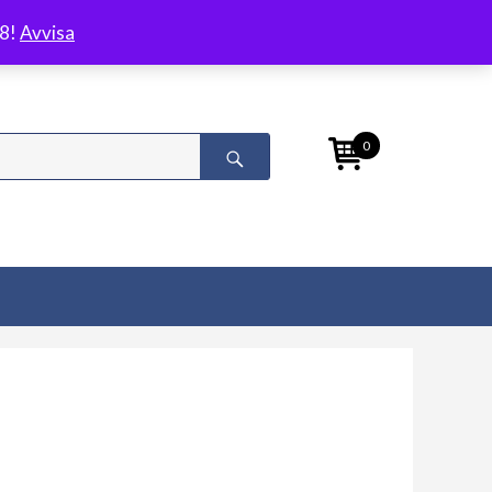
/8!
Avvisa
0