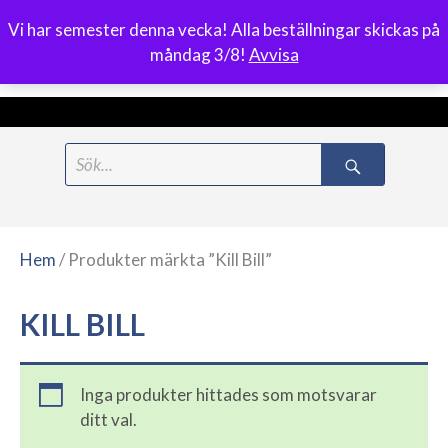
Vi har semester denna vecka! Alla beställningar skickas på
0
måndag 3/8!
Avvisa
Meny
Hoppa
Search
till
for:
innehåll
Hem
/ Produkter märkta ”Kill Bill”
KILL BILL
Inga produkter hittades som motsvarar
ditt val.