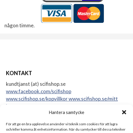
någon timme.
KONTAKT
kundtjanst (at) scifishop.se
www.facebook.com/scifishop
www.scifishop.se/kopvillkor
www.scifishop.se/mitt
konto
Hantera samtycke
Veddestavägen 24
17562 Järfälla
För att ge en bra upplevelse använder vi teknik som cookies för att lagra
Sweden
och/eller komma åt enhetsinformation. När du samtycker till dessa tekniker