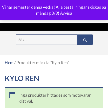
Vi har semester denna vecka! Alla beställningar skickas på
0
måndag 3/8!
Avvisa
Meny
Hoppa
Search
till
for:
innehåll
Hem
/ Produkter märkta ”Kylo Ren”
KYLO REN
Inga produkter hittades som motsvarar
ditt val.