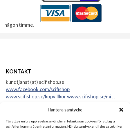
någon timme.
KONTAKT
kundtjanst (at) scifishop.se
www.facebook.com/scifishop
www.scifishop.se/kopvillkor
www.scifishop.se/mitt
konto
Hantera samtycke
Veddestavägen 24
17562 Järfälla
För att ge en bra upplevelse använder vi teknik som cookies för att lagra
Sweden
och/eller komma åt enhetsinformation. När du samtycker till dessa tekniker