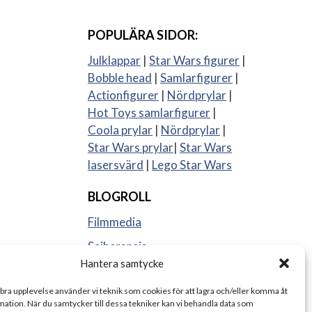
POPULÄRA SIDOR:
Julklappar
|
Star Wars figurer
|
Bobble head
|
Samlarfigurer
|
Actionfigurer
|
Nördprylar
|
Hot Toys samlarfigurer
|
Coola prylar
|
Nördprylar
|
Star Wars prylar
|
Star Wars
lasersvärd
|
Lego Star Wars
BLOGROLL
Filmmedia
Sajberspejs
Hantera samtycke
Strange things
 bra upplevelse använder vi teknik som cookies för att lagra och/eller komma åt
ation. När du samtycker till dessa tekniker kan vi behandla data som