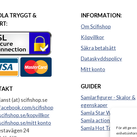
LA TRYGGT &
INFORMATION:
RT:
Om Scifishop
Köpvillkor
Säkra betalsätt
Dataskyddspolicy
Mitt konto
GUIDER
TAKT
Samlarfigurer - Skalor &
anst (at) scifishop.se
egenskaper
acebook.com/scifishop
Samla Star Wars figurer
cifishop.se/kopvillkor
Samla actionfigurer
cifishop.se/mitt konto
Samla Hot Toys
För att ge en
stavägen 24
enhetsinform