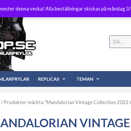
Frakt 89 kr
emester denna vecka! Alla beställningar skickas på måndag 3
Search
for:
MLARPRYLAR
REPLICAS
TEMAN
/ Produkter märkta ”Mandalorian Vintage Collection 2022 
ANDALORIAN VINTAGE 