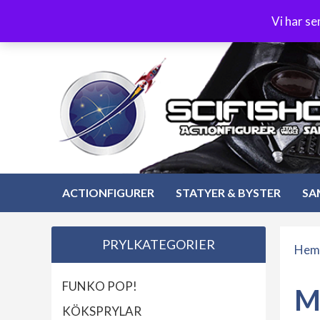
Hoppa
3-4 dagars leverans
Öppet köp 30 dagar
Vi har s
till
Hoppa
innehåll
till
innehåll
ACTIONFIGURER
STATYER & BYSTER
SA
PRYLKATEGORIER
Hem
FUNKO POP!
M
KÖKSPRYLAR