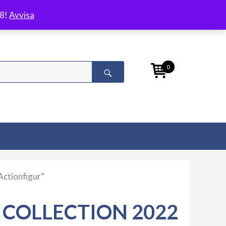
/8!
Avvisa
0
Actionfigur”
COLLECTION 2022