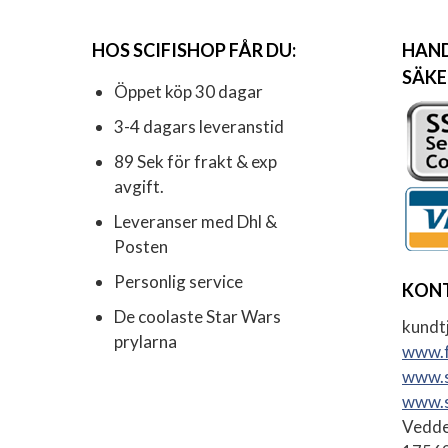
HOS SCIFISHOP FÅR DU:
HAND
SÄKE
Öppet köp 30 dagar
3-4 dagars leveranstid
89 Sek för frakt & exp
avgift.
Leveranser med Dhl &
Posten
Personlig service
KON
De coolaste Star Wars
kundtj
prylarna
www.f
www.s
www.s
Vedde