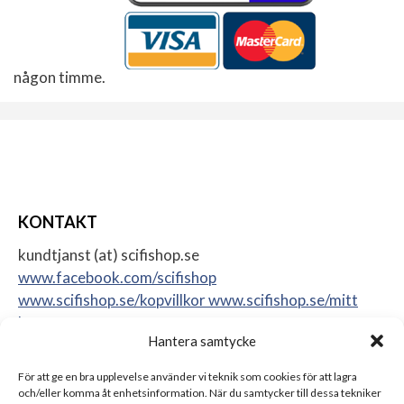
någon timme.
KONTAKT
kundtjanst (at) scifishop.se
www.facebook.com/scifishop
www.scifishop.se/kopvillkor
www.scifishop.se/mitt
konto
Hantera samtycke
Veddestavägen 24
17562 Järfälla
För att ge en bra upplevelse använder vi teknik som cookies för att lagra
Sweden
och/eller komma åt enhetsinformation. När du samtycker till dessa tekniker