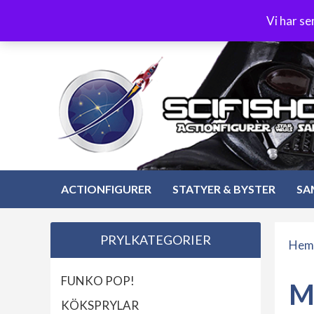
Hoppa
3-4 dagars leverans
Öppet köp 30 dagar
Vi har s
till
Hoppa
innehåll
till
innehåll
ACTIONFIGURER
STATYER & BYSTER
SA
PRYLKATEGORIER
Hem
FUNKO POP!
M
KÖKSPRYLAR