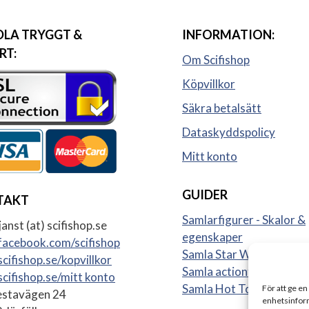
LA TRYGGT &
INFORMATION:
RT:
Om Scifishop
Köpvillkor
Säkra betalsätt
Dataskyddspolicy
Mitt konto
GUIDER
TAKT
Samlarfigurer - Skalor &
anst (at) scifishop.se
egenskaper
acebook.com/scifishop
Samla Star Wars figurer
cifishop.se/kopvillkor
Samla actionfigurer
cifishop.se/mitt konto
Samla Hot Toys
För att ge en
stavägen 24
enhetsinform