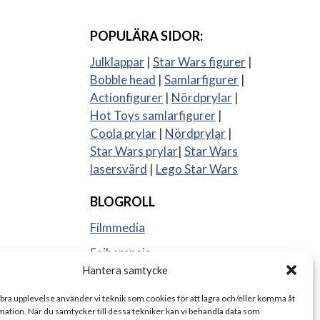
POPULÄRA SIDOR:
Julklappar
|
Star Wars figurer
|
Bobble head
|
Samlarfigurer
|
Actionfigurer
|
Nördprylar
|
Hot Toys samlarfigurer
|
Coola prylar
|
Nördprylar
|
Star Wars prylar
|
Star Wars
lasersvärd
|
Lego Star Wars
BLOGROLL
Filmmedia
Sajberspejs
Hantera samtycke
Strange things
 bra upplevelse använder vi teknik som cookies för att lagra och/eller komma åt
ation. När du samtycker till dessa tekniker kan vi behandla data som