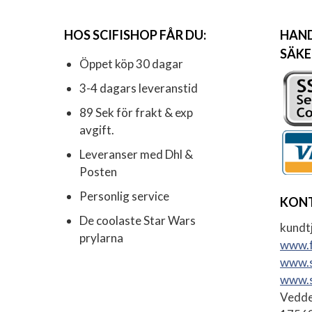
HOS SCIFISHOP FÅR DU:
HAND
SÄKE
Öppet köp 30 dagar
3-4 dagars leveranstid
89 Sek för frakt & exp
avgift.
Leveranser med Dhl &
Posten
Personlig service
KON
De coolaste Star Wars
kundtj
prylarna
www.f
www.s
www.s
Vedde