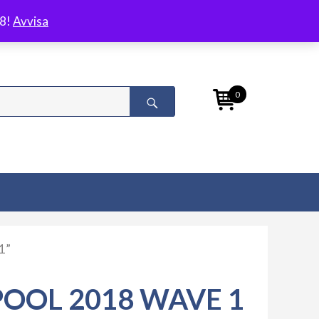
/8!
Avvisa
0
1”
OOL 2018 WAVE 1