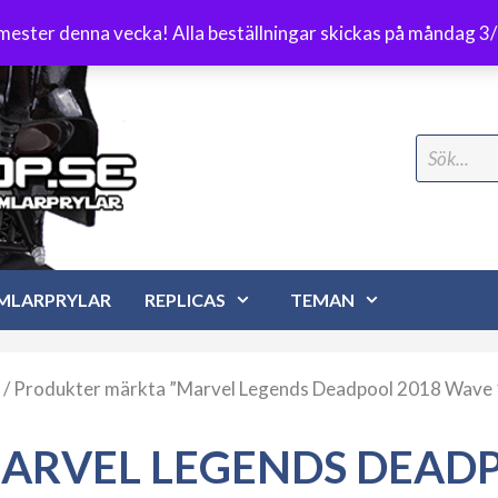
Frakt 89 kr
emester denna vecka! Alla beställningar skickas på måndag 3
Search
for:
MLARPRYLAR
REPLICAS
TEMAN
/ Produkter märkta ”Marvel Legends Deadpool 2018 Wave 
ARVEL LEGENDS DEADP