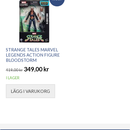
STRANGE TALES MARVEL
LEGENDS ACTION FIGURE
BLOODSTORM
349,00
kr
419,00
kr
Det
Det
I LAGER
ursprungliga
nuvarande
LÄGG I VARUKORG
priset
priset
var:
är:
419,00 kr.
349,00 kr.