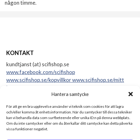
någon timme.
KONTAKT
kundtjanst (at) scifishop.se
www.facebook.com/scifishop
www.scifishop.se/kopvillkor
www.scifishop.se/mitt
konto
Hantera samtycke
Veddestavägen 24
17562 Järfälla
För att ge en bra upplevelse använder vi teknik som cookies för att lagra
Sweden
och/eller komma åt enhetsinformation. När du samtycker till dessa tekniker
kan vi behandla data som surfbeteende eller unika ID:n på denna webbplats.
Om du inte samtycker eller om du återkallar ditt samtycke kan detta påverka
vissa funktioner negativt.