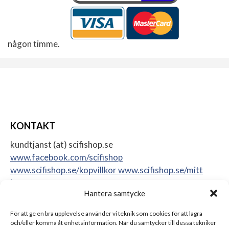
någon timme.
KONTAKT
kundtjanst (at) scifishop.se
www.facebook.com/scifishop
www.scifishop.se/kopvillkor
www.scifishop.se/mitt
konto
Hantera samtycke
Veddestavägen 24
17562 Järfälla
För att ge en bra upplevelse använder vi teknik som cookies för att lagra
Sweden
och/eller komma åt enhetsinformation. När du samtycker till dessa tekniker