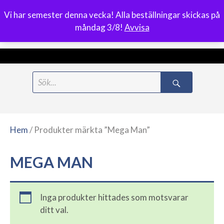
Vi har semester denna vecka! Alla beställningar skickas på
0
måndag 3/8!
Avvisa
Meny
Hoppa
Search
till
for:
innehåll
Hem
/ Produkter märkta ”Mega Man”
MEGA MAN
Inga produkter hittades som motsvarar
ditt val.