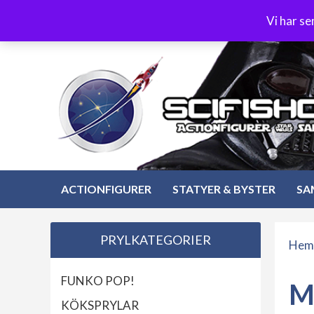
Hoppa
3-4 dagars leverans
Öppet köp 30 dagar
Vi har s
till
Hoppa
innehåll
till
innehåll
ACTIONFIGURER
STATYER & BYSTER
SA
PRYLKATEGORIER
Hem
FUNKO POP!
M
KÖKSPRYLAR