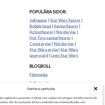
POPULÄRA SIDOR:
Julklappar
|
Star Wars figurer
|
Bobble head
|
Samlarfigurer
|
Actionfigurer
|
Nördprylar
|
Hot Toys samlarfigurer
|
Coola prylar
|
Nördprylar
|
Star Wars prylar
|
Star Wars
lasersvärd
|
Lego Star Wars
BLOGROLL
Filmmedia
Sajberspejs
Hantera samtycke
Strange things
 bra upplevelse använder vi teknik som cookies för att lagra och/eller komma åt
ation. När du samtycker till dessa tekniker kan vi behandla data som