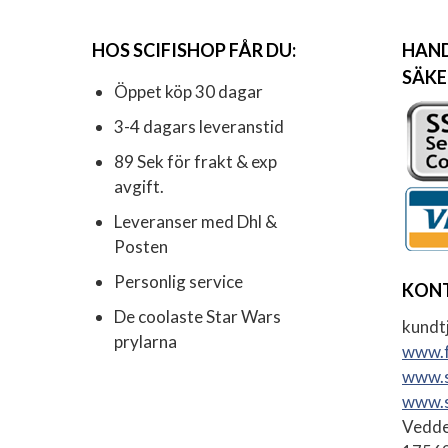
HOS SCIFISHOP FÅR DU:
HAND
SÄKE
Öppet köp 30 dagar
3-4 dagars leveranstid
89 Sek för frakt & exp
avgift.
Leveranser med Dhl &
Posten
Personlig service
KON
De coolaste Star Wars
kundtj
prylarna
www.f
www.s
www.s
Vedde