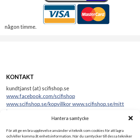
någon timme.
KONTAKT
kundtjanst (at) scifishop.se
www.facebook.com/scifishop
www.scifishop.se/kopvillkor
www.scifishop.se/mitt
konto
Hantera samtycke
Veddestavägen 24
17562 Järfälla
För att ge en bra upplevelse använder vi teknik som cookies för att lagra
Sweden
och/eller komma åt enhetsinformation. När du samtycker till dessa tekniker