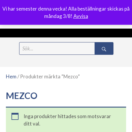
Vi har semester denna vecka! Alla beställningar skickas på
0
måndag 3/8!
Avvisa
Meny
Hoppa
Search
till
for:
innehåll
Hem
/ Produkter märkta ”Mezco”
MEZCO
Inga produkter hittades som motsvarar
ditt val.