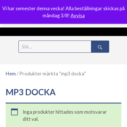
Vi har semester denna vecka! Alla beställningar skickas på
0
måndag 3/8!
Avvisa
Meny
Hoppa
Search
till
for:
innehåll
Hem
/ Produkter märkta ”mp3 docka”
MP3 DOCKA
Inga produkter hittades som motsvarar
ditt val.