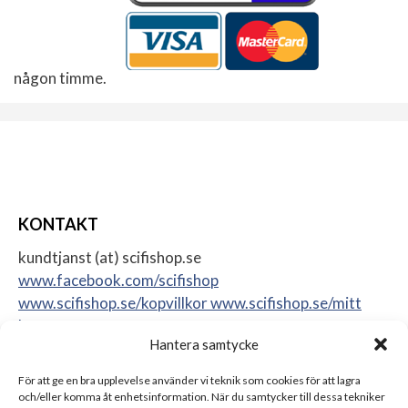
någon timme.
KONTAKT
kundtjanst (at) scifishop.se
www.facebook.com/scifishop
www.scifishop.se/kopvillkor
www.scifishop.se/mitt
konto
Hantera samtycke
Veddestavägen 24
17562 Järfälla
För att ge en bra upplevelse använder vi teknik som cookies för att lagra
Sweden
och/eller komma åt enhetsinformation. När du samtycker till dessa tekniker