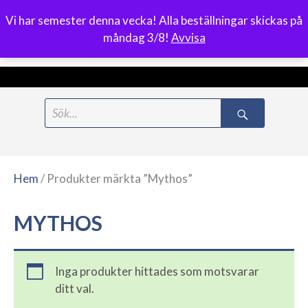
Vi har semester denna vecka! Alla beställningar skickas på
0
måndag 3/8!
Avvisa
Meny
Hoppa
Search
till
for:
innehåll
Hem
/ Produkter märkta ”Mythos”
MYTHOS
Inga produkter hittades som motsvarar
ditt val.