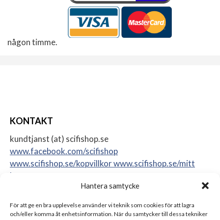
någon timme.
KONTAKT
kundtjanst (at) scifishop.se
www.facebook.com/scifishop
www.scifishop.se/kopvillkor
www.scifishop.se/mitt
konto
Hantera samtycke
Veddestavägen 24
17562 Järfälla
För att ge en bra upplevelse använder vi teknik som cookies för att lagra
Sweden
och/eller komma åt enhetsinformation. När du samtycker till dessa tekniker