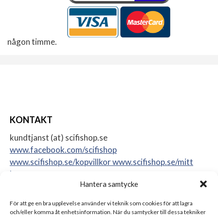
någon timme.
KONTAKT
kundtjanst (at) scifishop.se
www.facebook.com/scifishop
www.scifishop.se/kopvillkor
www.scifishop.se/mitt
konto
Hantera samtycke
Veddestavägen 24
17562 Järfälla
För att ge en bra upplevelse använder vi teknik som cookies för att lagra
Sweden
och/eller komma åt enhetsinformation. När du samtycker till dessa tekniker