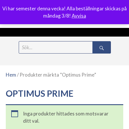
Vi har semester denna vecka! Alla beställningar skickas på
0
måndag 3/8!
Avvisa
Meny
Hoppa
Search
till
for:
innehåll
Hem
/ Produkter märkta ”Optimus Prime”
OPTIMUS PRIME
Inga produkter hittades som motsvarar
ditt val.