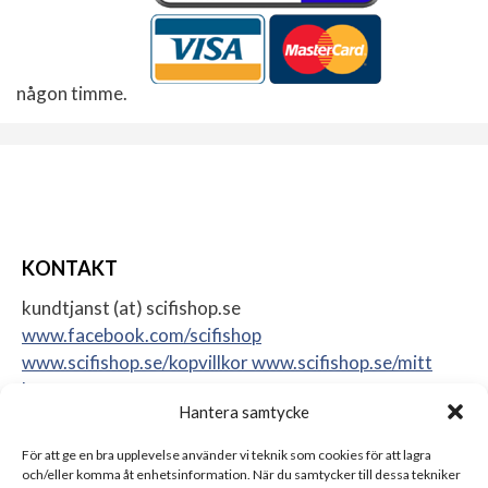
någon timme.
KONTAKT
kundtjanst (at) scifishop.se
www.facebook.com/scifishop
www.scifishop.se/kopvillkor
www.scifishop.se/mitt
konto
Hantera samtycke
Veddestavägen 24
17562 Järfälla
För att ge en bra upplevelse använder vi teknik som cookies för att lagra
Sweden
och/eller komma åt enhetsinformation. När du samtycker till dessa tekniker