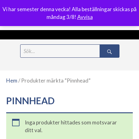
Vi har semester denna vecka! Alla beställningar skickas på
0
måndag 3/8!
Avvisa
Meny
Hoppa
Search
till
for:
innehåll
Hem
/ Produkter märkta ”Pinnhead”
PINNHEAD
Inga produkter hittades som motsvarar
ditt val.