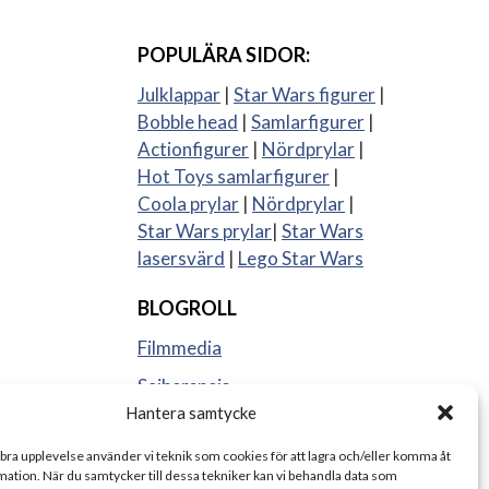
POPULÄRA SIDOR:
Julklappar
|
Star Wars figurer
|
Bobble head
|
Samlarfigurer
|
Actionfigurer
|
Nördprylar
|
Hot Toys samlarfigurer
|
Coola prylar
|
Nördprylar
|
Star Wars prylar
|
Star Wars
lasersvärd
|
Lego Star Wars
BLOGROLL
Filmmedia
Sajberspejs
Hantera samtycke
Strange things
 bra upplevelse använder vi teknik som cookies för att lagra och/eller komma åt
ation. När du samtycker till dessa tekniker kan vi behandla data som