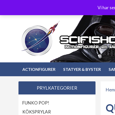
Hoppa
3-4 dagars leverans
Öppet köp 30 dagar
Vi har s
till
Hoppa
innehåll
till
innehåll
ACTIONFIGURER
STATYER & BYSTER
SA
PRYLKATEGORIER
Hem
FUNKO POP!
Q
KÖKSPRYLAR