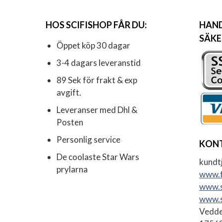
HOS SCIFISHOP FÅR DU:
HAND
SÄKE
Öppet köp 30 dagar
3-4 dagars leveranstid
89 Sek för frakt & exp
avgift.
Leveranser med Dhl &
Posten
Personlig service
KON
De coolaste Star Wars
kundtj
prylarna
www.f
www.s
www.s
Vedde