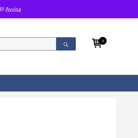
/8!
Avvisa
0