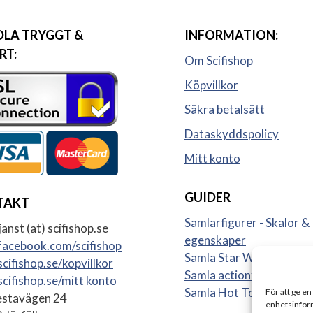
LA TRYGGT &
INFORMATION:
RT:
Om Scifishop
Köpvillkor
Säkra betalsätt
Dataskyddspolicy
Mitt konto
GUIDER
TAKT
Samlarfigurer - Skalor &
anst (at) scifishop.se
egenskaper
acebook.com/scifishop
Samla Star Wars figurer
cifishop.se/kopvillkor
Samla actionfigurer
cifishop.se/mitt konto
Samla Hot Toys
För att ge en
stavägen 24
enhetsinform