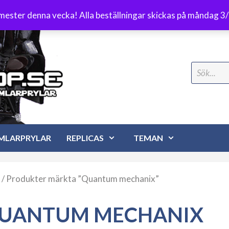
Frakt 89 kr
emester denna vecka! Alla beställningar skickas på måndag 3
Search
for:
MLARPRYLAR
REPLICAS
TEMAN
/ Produkter märkta ”Quantum mechanix”
UANTUM MECHANIX