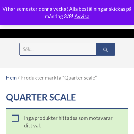
Vi har semester denna vecka! Alla beställningar skickas på
0
måndag 3/8!
Avvisa
Meny
Hoppa
Search
till
for:
innehåll
Hem
/ Produkter märkta ”Quarter scale”
QUARTER SCALE
Inga produkter hittades som motsvarar
ditt val.