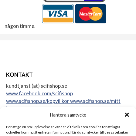
någon timme.
KONTAKT
kundtjanst (at) scifishop.se
www.facebook.com/scifishop
www.scifishop.se/kopvillkor
www.scifishop.se/mitt
konto
Hantera samtycke
Veddestavägen 24
17562 Järfälla
För att ge en bra upplevelse använder vi teknik som cookies för att lagra
Sweden
och/eller komma åt enhetsinformation. När du samtycker till dessa tekniker