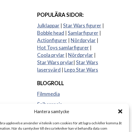
POPULÄRA SIDOR:
Julklappar
|
Star Wars figurer
|
Bobble head
|
Samlarfigurer
|
Actionfigurer
|
Nördprylar
|
Hot Toys samlarfigurer
|
Coola prylar
|
Nördprylar
|
Star Wars prylar
|
Star Wars
lasersvärd
|
Lego Star Wars
BLOGROLL
Filmmedia
Sajberspejs
Hantera samtycke
Strange things
 bra upplevelse använder vi teknik som cookies för att lagra och/eller komma åt
ation. När du samtycker till dessa tekniker kan vi behandla data som