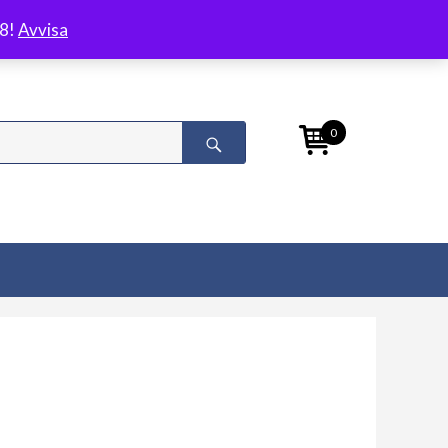
/8!
Avvisa
0