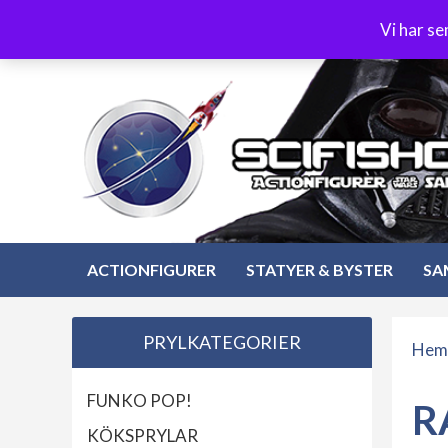
Hoppa
3-4 dagars leverans
Öppet köp 30 dagar
Vi har s
till
Hoppa
innehåll
till
innehåll
ACTIONFIGURER
STATYER & BYSTER
SA
PRYLKATEGORIER
Hem
FUNKO POP!
R
KÖKSPRYLAR