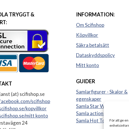
LA TRYGGT &
INFORMATION:
RT:
Om Scifishop
Köpvillkor
Säkra betalsätt
Dataskyddspolicy
Mitt konto
GUIDER
TAKT
Samlarfigurer - Skalor &
anst (at) scifishop.se
egenskaper
acebook.com/scifishop
Samla Star Wars figurer
cifishop.se/kopvillkor
Samla actionfigurer
cifishop.se/mitt konto
Samla Hot Toys
För att ge en
stavägen 24
enhetsinform