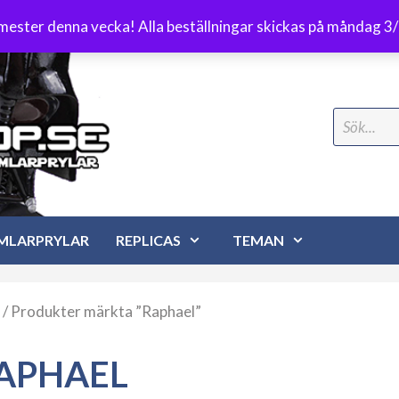
Frakt 89 kr
emester denna vecka! Alla beställningar skickas på måndag 3
Search
for:
MLARPRYLAR
REPLICAS
TEMAN
/ Produkter märkta ”Raphael”
APHAEL