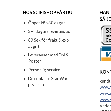
HOS SCIFISHOP FÅR DU:
HAND
SÄKE
Öppet köp 30 dagar
3-4 dagars leveranstid
89 Sek för frakt & exp
avgift.
Leveranser med Dhl &
Posten
Personlig service
KON
De coolaste Star Wars
kundtj
prylarna
www.f
www.s
www.s
Vedde