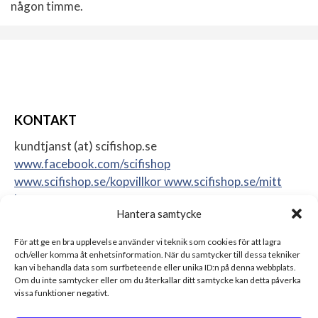
någon timme.
KONTAKT
kundtjanst (at) scifishop.se
www.facebook.com/scifishop
www.scifishop.se/kopvillkor
www.scifishop.se/mitt
konto
Hantera samtycke
Veddestavägen 24
17562 Järfälla
För att ge en bra upplevelse använder vi teknik som cookies för att lagra
Sweden
och/eller komma åt enhetsinformation. När du samtycker till dessa tekniker
kan vi behandla data som surfbeteende eller unika ID:n på denna webbplats.
Om du inte samtycker eller om du återkallar ditt samtycke kan detta påverka
vissa funktioner negativt.