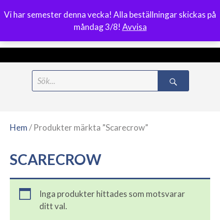
Vi har semester denna vecka! Alla beställningar skickas på
0
måndag 3/8!
Avvisa
Meny
Hoppa
Search
till
for:
innehåll
Hem
/ Produkter märkta ”Scarecrow”
SCARECROW
Inga produkter hittades som motsvarar
ditt val.