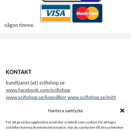
någon timme.
KONTAKT
kundtjanst (at) scifishop.se
www.facebook.com/scifishop
www.scifishop.se/kopvillkor
www.scifishop.se/mitt
konto
Hantera samtycke
Veddestavägen 24
17562 Järfälla
För att ge en bra upplevelse använder vi teknik som cookies för att lagra
Sweden
och/eller komma åt enhetsinformation. När du samtycker till dessa tekniker