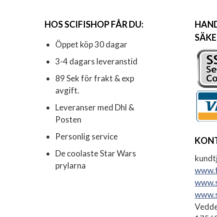
HOS SCIFISHOP FÅR DU:
HAND
SÄKE
Öppet köp 30 dagar
3-4 dagars leveranstid
89 Sek för frakt & exp
avgift.
Leveranser med Dhl &
Posten
Personlig service
KON
De coolaste Star Wars
kundtj
prylarna
www.f
www.s
www.s
Vedde