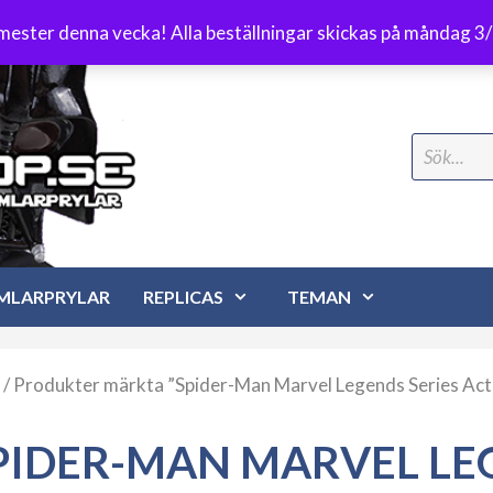
Frakt 89 kr
emester denna vecka! Alla beställningar skickas på måndag 3
Search
for:
MLARPRYLAR
REPLICAS
TEMAN
/ Produkter märkta ”Spider-Man Marvel Legends Series Act
PIDER-MAN MARVEL LEG