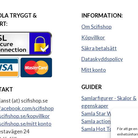
LA TRYGGT &
INFORMATION:
RT:
Om Scifishop
Köpvillkor
Säkra betalsätt
Dataskyddspolicy
Mitt konto
GUIDER
TAKT
Samlarfigurer - Skalor &
anst (at) scifishop.se
egenskaper
acebook.com/scifishop
Samla Star Wars figurer
cifishop.se/kopvillkor
Samla actionfigurer
cifishop.se/mitt konto
Samla Hot Toys
För att ge en
stavägen 24
enhetsinform