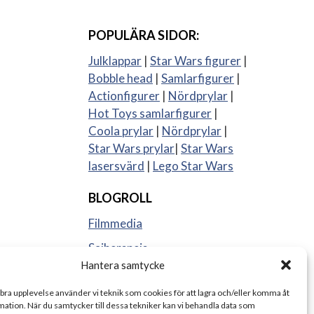
POPULÄRA SIDOR:
Julklappar
|
Star Wars figurer
|
Bobble head
|
Samlarfigurer
|
Actionfigurer
|
Nördprylar
|
Hot Toys samlarfigurer
|
Coola prylar
|
Nördprylar
|
Star Wars prylar
|
Star Wars
lasersvärd
|
Lego Star Wars
BLOGROLL
Filmmedia
Sajberspejs
Hantera samtycke
Strange things
 bra upplevelse använder vi teknik som cookies för att lagra och/eller komma åt
ation. När du samtycker till dessa tekniker kan vi behandla data som