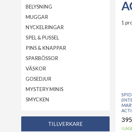
A
BELYSNING
MUGGAR
1 pr
NYCKELRINGAR
SPEL & PUSSEL
PINS & KNAPPAR
SPARBÖSSOR
VÄSKOR
GOSEDJUR
MYSTERY MINIS
SPI
SMYCKEN
(INT
MARV
ACT
395
TILLVERKARE
I LAG