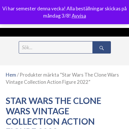
Vi har semester denna vecka! Alla beställningar skickas på
0
måndag 3/8!
Avvisa
Meny
Hoppa
Search
till
for:
innehåll
Hem
/ Produkter märkta ”Star Wars The Clone Wars
Vintage Collection Action Figure 2022”
STAR WARS THE CLONE
WARS VINTAGE
COLLECTION ACTION