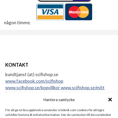
någon timme.
KONTAKT
kundtjanst (at) scifishop.se
www.facebook.com/scifishop
www.scifishop.se/kopvillkor
www.scifishop.se/mitt
konto
Hantera samtycke
Veddestavägen 24
17562 Järfälla
För att ge en bra upplevelse använder vi teknik som cookies för att lagra
Sweden
och/eller komma åt enhetsinformation. När du samtycker till dessa tekniker