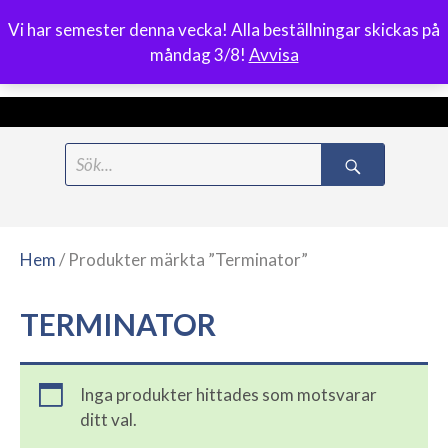
Vi har semester denna vecka! Alla beställningar skickas på
0
måndag 3/8!
Avvisa
Meny
Hoppa
Search
till
for:
innehåll
Hem
/ Produkter märkta ”Terminator”
TERMINATOR
Inga produkter hittades som motsvarar
ditt val.