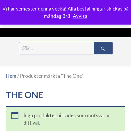
Vi har semester denna vecka! Alla beställningar skickas på
0
måndag 3/8!
Avvisa
Meny
Hoppa
Search
till
for:
innehåll
Hem
/ Produkter märkta ”The One”
THE ONE
Inga produkter hittades som motsvarar
ditt val.