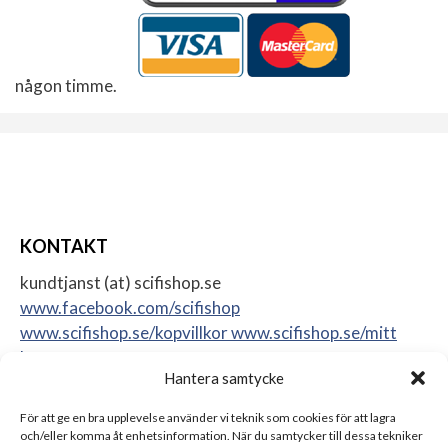
någon timme.
KONTAKT
kundtjanst (at) scifishop.se
www.facebook.com/scifishop
www.scifishop.se/kopvillkor
www.scifishop.se/mitt
konto
Hantera samtycke
Veddestavägen 24
17562 Järfälla
För att ge en bra upplevelse använder vi teknik som cookies för att lagra
Sweden
och/eller komma åt enhetsinformation. När du samtycker till dessa tekniker