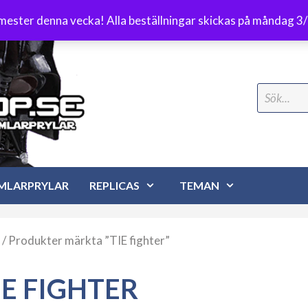
Frakt 89 kr
emester denna vecka! Alla beställningar skickas på måndag 3
Search
for:
MLARPRYLAR
REPLICAS
TEMAN
/ Produkter märkta ”TIE fighter”
IE FIGHTER