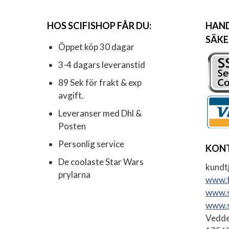
HOS SCIFISHOP FÅR DU:
HAND
SÄKE
Öppet köp 30 dagar
3-4 dagars leveranstid
89 Sek för frakt & exp
avgift.
Leveranser med Dhl &
Posten
Personlig service
KON
De coolaste Star Wars
kundtj
prylarna
www.f
www.s
www.s
Vedde