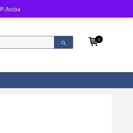
/8!
Avvisa
0