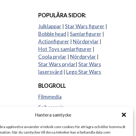
POPULÄRA SIDOR:
Julklappar
|
Star Wars figurer
|
Bobble head
|
Samlarfigurer
|
Actionfigurer
|
Nördprylar
|
Hot Toys samlarfigurer
|
Coola prylar
|
Nördprylar
|
Star Wars prylar
|
Star Wars
lasersvärd
|
Lego Star Wars
BLOGROLL
Filmmedia
Sajberspejs
Hantera samtycke
Strange things
 bra upplevelse använder vi teknik som cookies för att lagra och/eller komma åt
ation. När du samtycker till dessa tekniker kan vi behandla data som