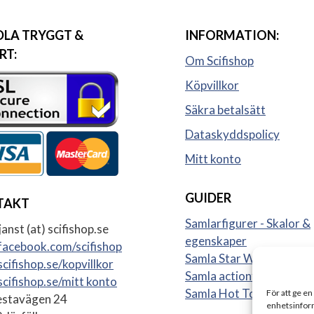
LA TRYGGT &
INFORMATION:
RT:
Om Scifishop
Köpvillkor
Säkra betalsätt
Dataskyddspolicy
Mitt konto
GUIDER
TAKT
Samlarfigurer - Skalor &
anst (at) scifishop.se
egenskaper
acebook.com/scifishop
Samla Star Wars figurer
cifishop.se/kopvillkor
Samla actionfigurer
cifishop.se/mitt konto
Samla Hot Toys
För att ge en
stavägen 24
enhetsinform