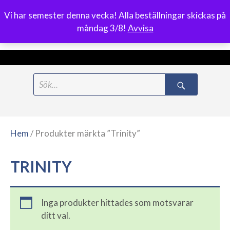
Vi har semester denna vecka! Alla beställningar skickas på
0
måndag 3/8!
Avvisa
Meny
Hoppa
Search
till
for:
innehåll
Hem
/ Produkter märkta ”Trinity”
TRINITY
Inga produkter hittades som motsvarar
ditt val.