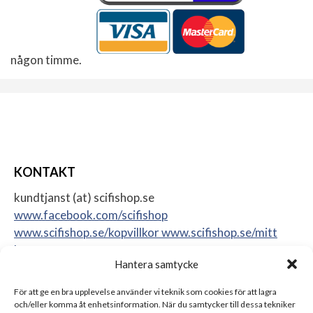
någon timme.
KONTAKT
kundtjanst (at) scifishop.se
www.facebook.com/scifishop
www.scifishop.se/kopvillkor
www.scifishop.se/mitt
konto
Hantera samtycke
Veddestavägen 24
17562 Järfälla
För att ge en bra upplevelse använder vi teknik som cookies för att lagra
Sweden
och/eller komma åt enhetsinformation. När du samtycker till dessa tekniker