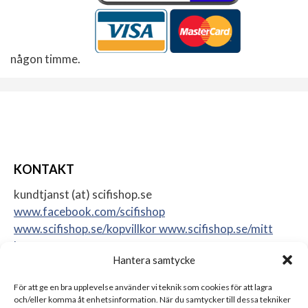
någon timme.
KONTAKT
kundtjanst (at) scifishop.se
www.facebook.com/scifishop
www.scifishop.se/kopvillkor
www.scifishop.se/mitt
konto
Hantera samtycke
Veddestavägen 24
17562 Järfälla
För att ge en bra upplevelse använder vi teknik som cookies för att lagra
Sweden
och/eller komma åt enhetsinformation. När du samtycker till dessa tekniker