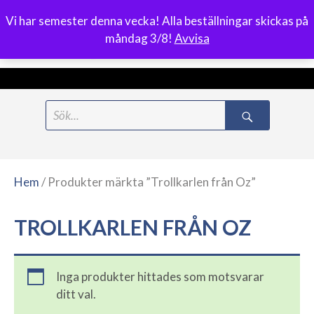
Vi har semester denna vecka! Alla beställningar skickas på
0
måndag 3/8!
Avvisa
Meny
Hoppa
Search
till
for:
innehåll
Hem
/ Produkter märkta ”Trollkarlen från Oz”
TROLLKARLEN FRÅN OZ
Inga produkter hittades som motsvarar
ditt val.