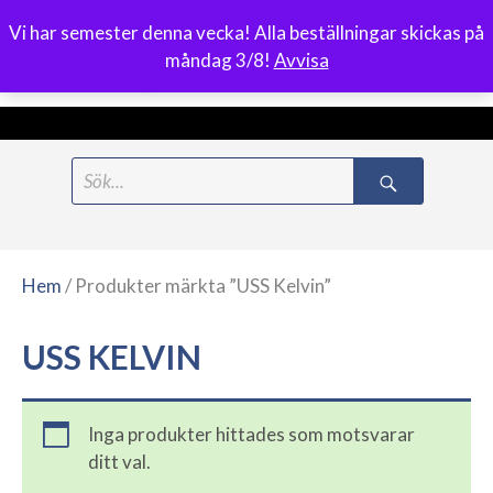
Vi har semester denna vecka! Alla beställningar skickas på
0
måndag 3/8!
Avvisa
Meny
Hoppa
Search
till
for:
innehåll
Hem
/ Produkter märkta ”USS Kelvin”
USS KELVIN
Inga produkter hittades som motsvarar
ditt val.