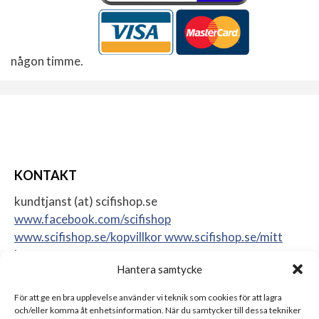
någon timme.
KONTAKT
kundtjanst (at) scifishop.se
www.facebook.com/scifishop
www.scifishop.se/kopvillkor
www.scifishop.se/mitt
konto
Hantera samtycke
Veddestavägen 24
17562 Järfälla
För att ge en bra upplevelse använder vi teknik som cookies för att lagra
Sweden
och/eller komma åt enhetsinformation. När du samtycker till dessa tekniker