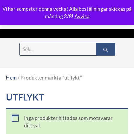
Vi har semester denna vecka! Alla beställningar skickas på
0
måndag 3/8!
Avvisa
Meny
Hoppa
Search
till
for:
innehåll
Hem
/ Produkter märkta ”utflykt”
UTFLYKT
Inga produkter hittades som motsvarar
ditt val.