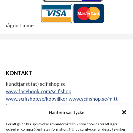
någon timme.
KONTAKT
kundtjanst (at) scifishop.se
www.facebook.com/scifishop
www.scifishop.se/kopvillkor
www.scifishop.se/mitt
konto
Hantera samtycke
Veddestavägen 24
17562 Järfälla
För att ge en bra upplevelse använder vi teknik som cookies för att lagra
Sweden
och/eller komma åt enhetsinformation. När du samtycker till dessa tekniker