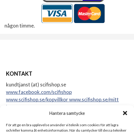
någon timme.
KONTAKT
kundtjanst (at) scifishop.se
www.facebook.com/scifishop
www.scifishop.se/kopvillkor
www.scifishop.se/mitt
konto
Hantera samtycke
Veddestavägen 24
17562 Järfälla
För att ge en bra upplevelse använder vi teknik som cookies för att lagra
Sweden
och/eller komma åt enhetsinformation. När du samtycker till dessa tekniker