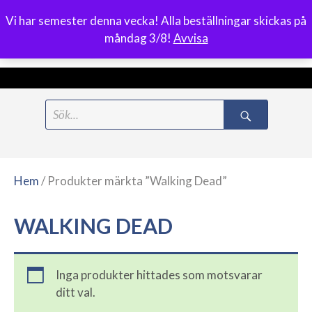
Vi har semester denna vecka! Alla beställningar skickas på
0
måndag 3/8!
Avvisa
Meny
Hoppa
Search
till
for:
innehåll
Hem
/ Produkter märkta ”Walking Dead”
WALKING DEAD
Inga produkter hittades som motsvarar
ditt val.