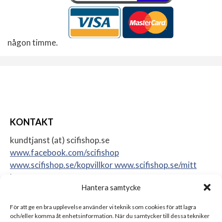
någon timme.
KONTAKT
kundtjanst (at) scifishop.se
www.facebook.com/scifishop
www.scifishop.se/kopvillkor
www.scifishop.se/mitt
konto
Hantera samtycke
Veddestavägen 24
17562 Järfälla
För att ge en bra upplevelse använder vi teknik som cookies för att lagra
Sweden
och/eller komma åt enhetsinformation. När du samtycker till dessa tekniker