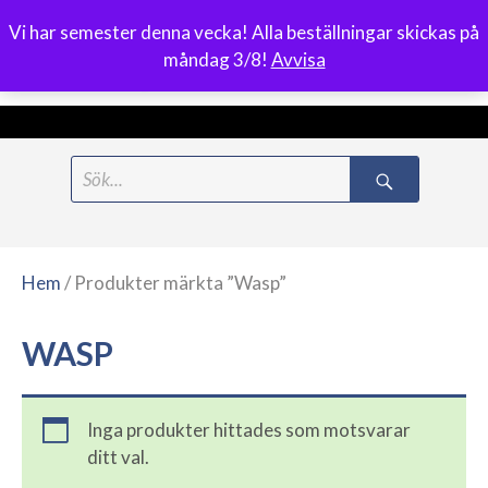
Vi har semester denna vecka! Alla beställningar skickas på
0
måndag 3/8!
Avvisa
Meny
Hoppa
Search
till
for:
innehåll
Hem
/ Produkter märkta ”Wasp”
WASP
Inga produkter hittades som motsvarar
ditt val.